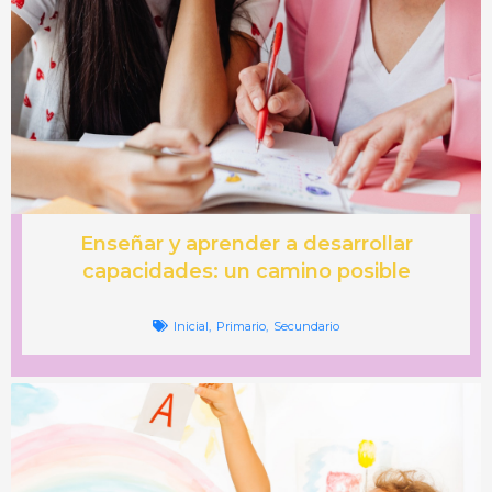
Enseñar y aprender a desarrollar
capacidades: un camino posible
Inicial
,
Primario
,
Secundario