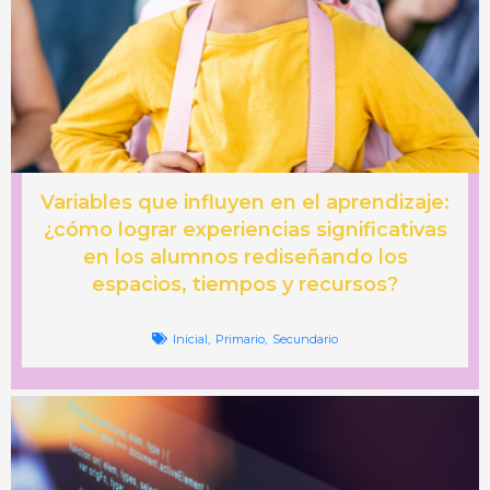
Variables que influyen en el aprendizaje:
¿cómo lograr experiencias significativas
en los alumnos rediseñando los
espacios, tiempos y recursos?
Inicial
,
Primario
,
Secundario