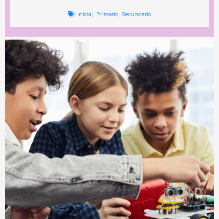
Inicial
,
Primario
,
Secundario