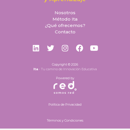
Nosotros
Método Ita
¿Qué ofrecemos?
Contacto
L
T
I
F
Y
i
w
n
a
o
n
i
s
c
u
k
t
t
e
t
Copyright © 2026
Ita
- Tu camino de Innovación Educativa
e
t
a
b
u
d
e
Powered by
g
o
b
i
r
r
o
e
n
a
k
m
Política de Privacidad
Términos y Condiciones