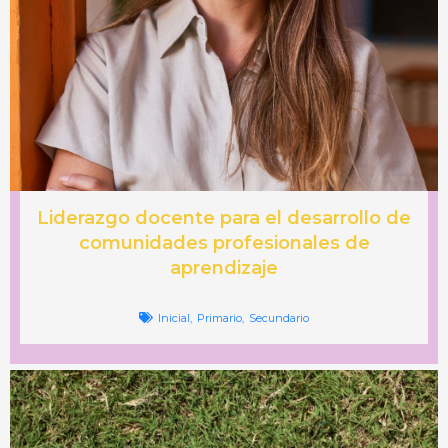
Liderazgo docente para el desarrollo de
comunidades profesionales de
aprendizaje
Inicial
,
Primario
,
Secundario