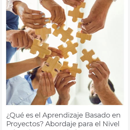
el
Aprendizaje
Basado
en
Proyectos?
Abordaje
para
el
Nivel
Primario
y
Secundario
¿Qué es el Aprendizaje Basado en
Proyectos? Abordaje para el Nivel