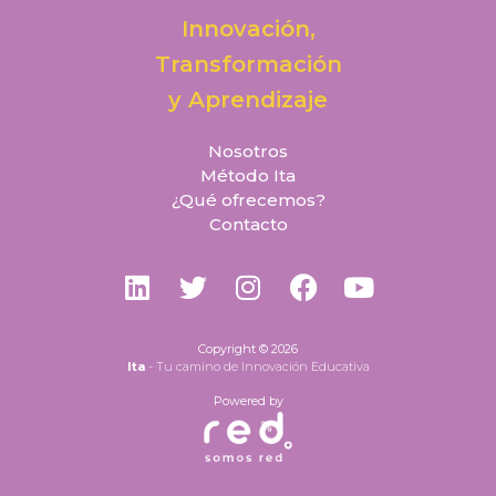
Innovación,
Transformación
y Aprendizaje
Nosotros
Método Ita
¿Qué ofrecemos?
Contacto
L
T
I
F
Y
i
w
n
a
o
n
i
s
c
u
k
t
t
e
t
Copyright © 2026
Ita
- Tu camino de Innovación Educativa
e
t
a
b
u
d
e
Powered by
g
o
b
i
r
r
o
e
n
a
k
m