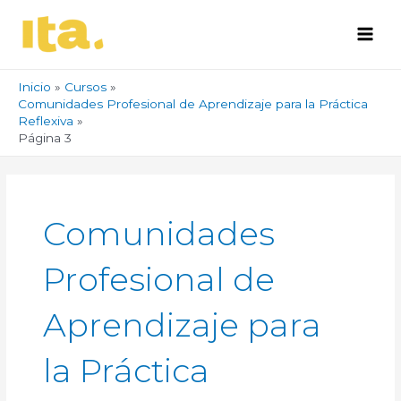
Ir
Post
Main
al
pagination
Men
contenido
Inicio
Cursos
Comunidades Profesional de Aprendizaje para la Práctica
Reflexiva
Página 3
Comunidades
Profesional de
Aprendizaje para
la Práctica