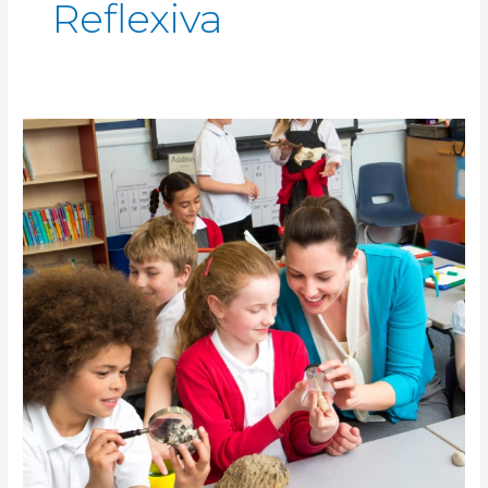
Reflexiva
Atreverse
a
indagar