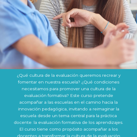
¿Qué cultura de la evaluación queremos recrear y
fomentar en nuestra escuela? ¿Qué condiciones
necesitamos para promover una cultura de la
evaluación formativa? Este curso pretende
acompañar a las escuelas en el camino hacia la
innovación pedagógica, invitando a reimaginar la
escuela desde un tema central para la práctica
docente: la evaluación formativa de los aprendizajes.
El curso tiene como propósito acompañar a los
docentes a transformar la cultura de la evaluación