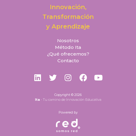
Innovación,
Transformación
y Aprendizaje
Nosotros
Método Ita
¿Qué ofrecemos?
Contacto
L
T
I
F
Y
i
w
n
a
o
n
i
s
c
u
k
t
t
e
t
Copyright © 2026
Ita
- Tu camino de Innovación Educativa
e
t
a
b
u
d
e
g
o
b
Powered by
i
r
r
o
e
n
a
k
m