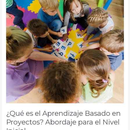
el
Aprendizaje
Basado
en
Proyectos?
Abordaje
para
el
Nivel
Inicial
¿Qué es el Aprendizaje Basado en
Proyectos? Abordaje para el Nivel