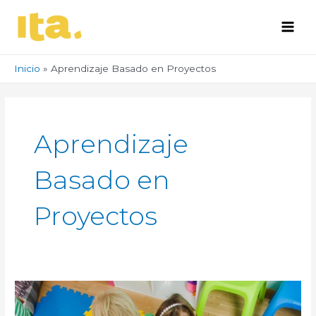
Ir
Main
al
Men
contenido
Inicio
Aprendizaje Basado en Proyectos
Aprendizaje
Basado en
Proyectos
¿Qué
es