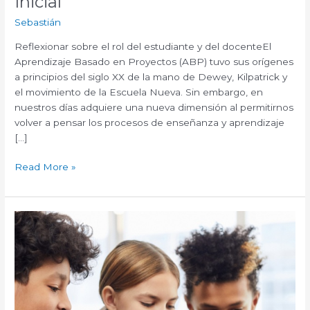
Inicial
Sebastián
Reflexionar sobre el rol del estudiante y del docenteEl
Aprendizaje Basado en Proyectos (ABP) tuvo sus orígenes
a principios del siglo XX de la mano de Dewey, Kilpatrick y
el movimiento de la Escuela Nueva. Sin embargo, en
nuestros días adquiere una nueva dimensión al permitirnos
volver a pensar los procesos de enseñanza y aprendizaje
[…]
Read More »
Aprendizaje
Basado
en
Proyectos
con
foco
en